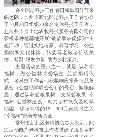
在全国老科技工作者日和重阳佳节来
按钮文本
临之际，常州市新北区老科技工作者协会
于
10
月
23
日组织
20
余名退休科技工作者，
赴常州市金土地农牧科技服务有限公司的
碧根果种植基地开展“银龄助农促振兴”主
题活动，通过实地考察、科普学习、公益
捐赠和文化体验，弘扬尊老敬老传统美
德，凝聚“银发力量”助力乡村振兴。
主题活动的重点之一，就是“认养幸
福树，做公益林荣誉场主”慈善捐赠仪
式。老科技工作者们积极响应常州市慈善
总会（公益助学联合会）的号召，慷慨解
囊，通过认养碧根果树，支持碧根果“幸
福树”公益林建设，助力乡村振兴及助学
助困。现场筹得的
16
，
000
元善款将注入
“幸福树”慈善专项基金。
常州市新北区老科协负责人表示，此
次活动既为老科技工作者搭建了服务乡村
的实践平台，也通过公益行动彰显了银发