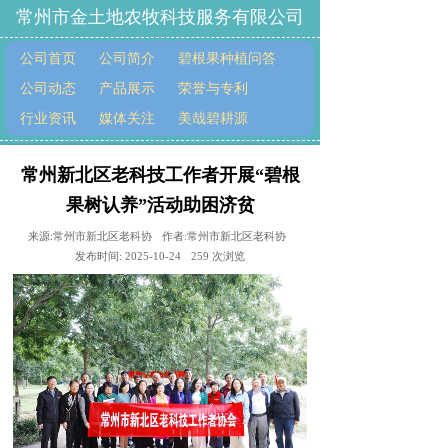
常州市金土地农牧科技服务有限公司
公司首页
公司简介
碧根果种植问答
公司动态
产品展示
荣誉与专利
行业资讯
媒体关注
美哉碧耕源
常州新北区老科技工作者开展“碧根
果树认养”活动助困济贫
来源:
常州市新北区老科协
作者:
常州市新北区老科协
发布时间:
2025-10-24
259
次浏览