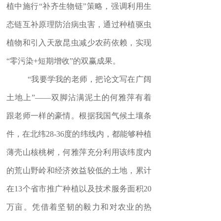
植中施行
“
补齐生物链
”
策略，
强调利用生
态链互补原理防治病虫害，通过种植驱虫
植物和引入天敌昆虫减少农药依赖，实现
“
零污染
+
短期增收
”
的双赢成果。
“
我要学我的老师，把论文写在广阔
土地上
”——
双脚沾满泥土的何雅萍有着
跟老师一样的豪情。根据我国气候土壤条
件，在北纬
28-36
度的纬线内，都能够种植
薄壳山核桃树，何雅萍充分利用该纬度内
的荒山野岭和经济效益较低的土地，累计
在
13
个省市推广种植以及技术服务面积
20
万亩。凭借着坚韧的毅力和对农业的热