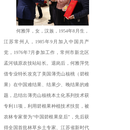
按钮文本
何雅萍，女，汉族，
1954
年
8
月生，
江苏常州人，
1985
年
9
月加入中国共产
党，
1976
年
7
月参加工作，常州市新北区
孟河镇原农技站站长。退岗后，何雅萍凭
借专业特长攻克了美国薄壳山核桃（碧根
果）在中国难结果、结果少、晚结果的难
题，总结出薄壳山核桃本土化系列技术获
专利
11
项，利用碧根果种植技术扶贫，被
农林专家誉为
“
中国碧根果皇后
”
，先后获
得全国首批林草乡土专家、江苏省新时代