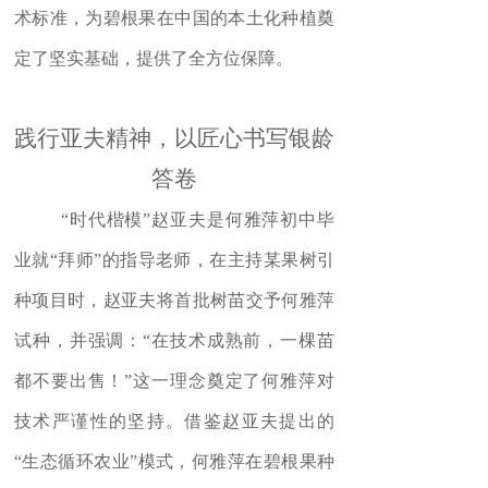
术标准，为碧根果在中国的本土化种植奠
定了坚实基础，提供了全方位保障。
践行亚夫精神，以匠心书写银龄
答卷
“
时代楷模
”
赵亚夫是何雅萍初中毕
业就
“
拜师
”
的指导老师，在主持某果树引
种项目时，赵亚夫将首批树苗交予何雅萍
试种，并强调：
“
在技术成熟前，一棵苗
都不要出售！
”
这一理念奠定了何雅萍对
技术严谨性的坚持。借鉴赵亚夫提出的
“
生态循环农业
”
模式，何雅萍在碧根果种