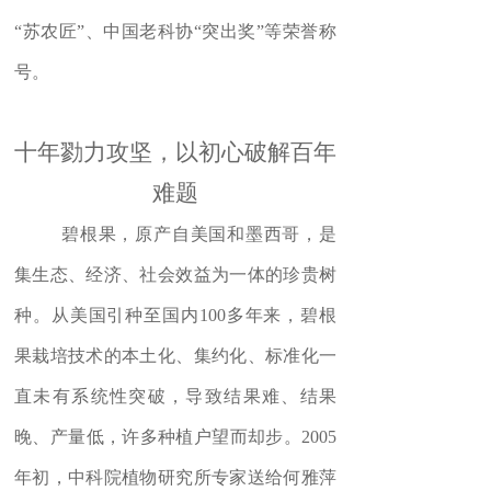
“
苏农匠
”
、中国老科协
“
突出奖
”
等荣誉称
号。
十年勠力攻坚，以初心破解百年
难题
碧根果，原产自美国和墨西哥，是
集生态、经济、社会效益为一体的珍贵树
种。从美国引种至国内
100
多年来，碧根
果栽培技术的本土化、集约化、标准化一
直未有系统性突破，导致结果难、结果
晚、产量低，许多种植户望而却步。
2005
年初，中科院植物研究所专家送给何雅萍