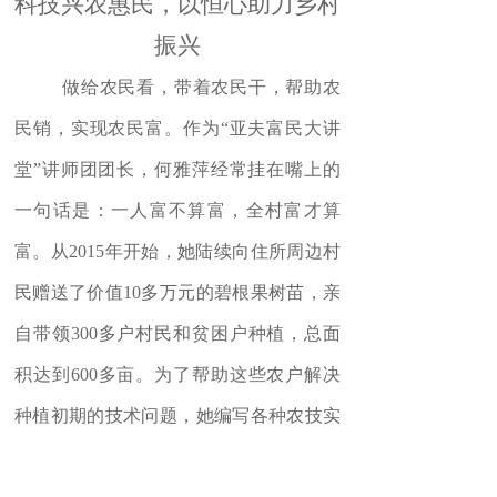
科技兴农惠民，以恒心助力乡村
振兴
做给农民看，带着农民干，帮助农
民销，实现农民富。作为
“
亚夫富民大讲
堂
”
讲师团团长，何雅萍经常挂在嘴上的
一句话是：一人富不算富，全村富才算
富。从
2015
年开始，她陆续向住所周边村
民赠送了价值
10
多万元的碧根果树苗，亲
自带领
300
多户村民和贫困户种植，总面
积达到
600
多亩。为了帮助这些农户解决
种植初期的技术问题，她编写各种农技实
用资料，免费发放给农民；第一时间响应