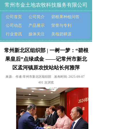
常州市金土地农牧科技服务有限公司
公司首页
公司简介
碧根果种植问答
公司动态
产品展示
荣誉与专利
行业资讯
媒体关注
美哉碧耕源
常州新北区组织部 | 一树一梦：“碧根
果皇后”点绿成金 ——记常州市新北
区孟河镇原农技站站长何雅萍
来源:
作者:
常州市新北区组织部
发布时间:
2025-09-07
401
次浏览