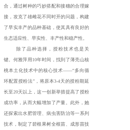
合，通过树种的巧妙搭配和接穗的合理嫁
接，攻克了雄雌花不同时开的问题，构建
了早实丰产的品种基础，使其具有良好的
生态适应性、早实性、丰产性和稳产性。
除了品种选择，授粉技术也是关
键。何雅萍用
10
年时间，找到了薄壳山核
桃本土化技术中的核心技术
——“
多向循
环配置授粉法
”
，将原本
3-4
天的授粉期延
长至
20
天以上，这一创新举措提高了授粉
成功率，从而大幅增加了产量。此外，她
还探索出水肥管理、病虫害防治等一系列
技术，制定了碧根果树全根苗、成形苗技