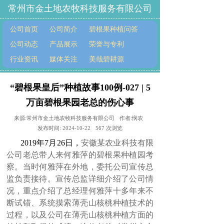
常州市金土地农牧科技服务有限公司
公司首页
公司简介
碧根果种植问答
公司动态
产品展示
荣誉与专利
行业资讯
媒体关注
美哉碧耕源
“碧根果皇后”种植故事100例-027 | 5
万亩碧根果园老总的伤心事
来源:
常州市金土地农牧科技服务有限公司
作者:
悯农
发布时间:
2024-10-22
567
次浏览
2019
年7月26日，
安徽某农业科技有限
公司老总带人来何雅萍的碧根果种植园考
察。当时
何雅萍在外地，委托公司宣传总
监负责接待。宣传总监详细介绍了公司情
况，重点介绍了总经理何雅萍十多年来不
断试错、系统摸索薄壳山核桃种植技术的
过程，以及公司在薄壳山核桃种植方面的