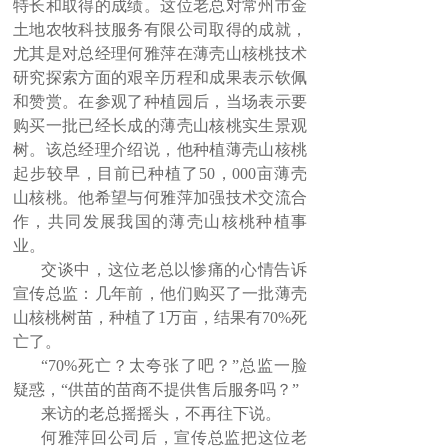
特长和取得的成绩。这位老总对常州市金
土地农牧科技服务有限公司取得的成就，
按钮文本
尤其是对总经理何雅萍在薄壳山核桃技术
研究探索方面的艰辛历程和成果表示钦佩
和赞赏。在参观了种植园后，当场表示要
购买一批已经长成的薄壳山核桃实生景观
树。该总经理介绍说，他种植薄壳山核桃
起步较早，目前已种植了
50
，
000
亩薄壳
山核桃。他希望与何雅萍加强技术交流合
作，共同发展我国的薄壳山核桃种植事
业。
交谈中，这位老总以惨痛的心情告诉
宣传总监：几年前，他们购买了一批薄壳
山核桃树苗，种植了1万亩，结果有70%死
亡了。
“70%死亡？太夸张了吧？”总监一脸
疑惑，“供苗的苗商不提供售后服务吗？”
来访的老总摇摇头，不再往下说。
何雅萍回公司后，宣传总监把这位老