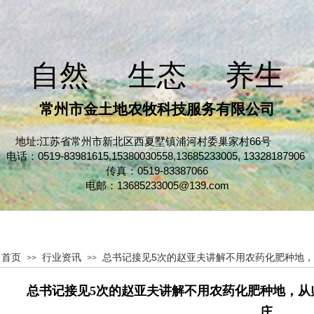
自然 生​态 养​​生​​
常州市金土地农牧科技服务有限公司
地址:江苏省常州市新北区西夏墅镇浦河村委巢家村66号
电话：0519-83981615,15380030558,
13685233005,
13328187906
传真：0519-83387066
电邮：13685233005@139.com
首页
行业资讯
总书记接见5次的赵亚夫讲解不用农药化肥种地，从
>>
>>
总书记接见5次的赵亚夫讲解不用农药化肥种地，从师
庄