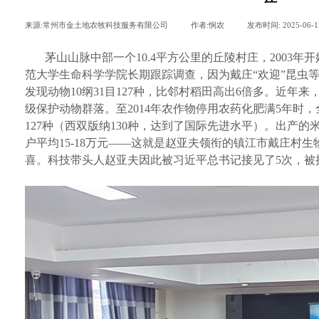
来源:
常州市金土地农牧科技服务有限公司
|
作者:
悯农
|
发布时间:
2025-06-1
茅山山脉中部一个10.4平方公里的丘陵村庄，2003
范大学生命科学学院长期跟踪调查，因为戴庄“欢迎”昆虫等
发现动物10纲31目127种，比邻村稻田高出6倍多。近年
级保护动物群落。至2014年农作物停用农药化肥满5年时，全
127种（西双版纳130种，达到了国际先进水平）。出产的
户平均15-18万元——这就是赵亚夫领衔的镇江市戴庄村生
喜。科技带头人赵亚夫因此被习近平总书记接见了5次，被