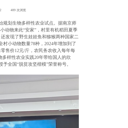
2
|
489
次浏览
|
年开始规划生物多样性农业试点。据南京师
小动物来此“安家”，村里有机稻田夏季
来，还发现了野生娃娃鱼和猕猴两种国家二
村小动物数量78种，2024年增加到了
米零售价12元/斤，农民务农收入每年每
物多样性农业实践20年带给国人的欣
授予全国“脱贫攻坚楷模”荣誉称号。