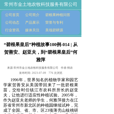
常州市金土地农牧科技服务有限公司
公司首页
公司简介
碧根果种植问答
公司动态
产品展示
荣誉与专利
行业资讯
媒体关注
美哉碧耕源
“碧根果皇后”种植故事100例-014 | 从
贺善安、赵亚夫，到“碧根果皇后”何
雅萍
来源:
常州市金土地农牧科技服务有限公司
作者:
悯农
发布时间:
2023-07-09
776
次浏览
1996
年，世界知名的植物学家和园艺
学家贺善安从美国带回来了一批碧根果
苗，交给时任镇江市农科所所长的赵亚
夫，让他进行适应性种植试验。
2005
年，
作为赵亚夫老师的学生，何雅萍接力在江
苏省常州市新北区的种植园继续试种，完
成了全国、省、市、区
23
项薄壳山核桃研