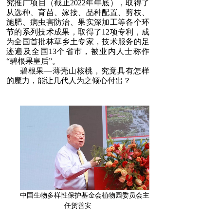
究推广项目（截止2022年年底），取得了
从选种、育苗、嫁接、品种配置、剪枝、
施肥、病虫害防治、果实深加工等各个环
按钮文本
节的系列技术成果，取得了
12
项专利，成
为全国首批林草乡土专家，技术服务的足
迹遍及全国
13
个省市，被业内人士称作
“碧根果皇后”。
碧根果—薄壳山核桃，究竟具有怎样
的魔力，能让几代人为之倾心付出？
中国生物多样性保护基金会植物园委员会主
任贺善安